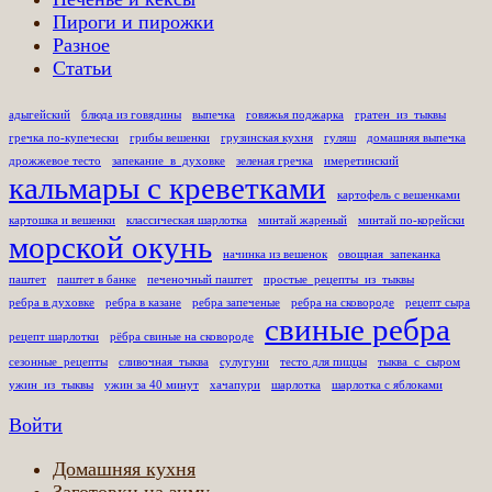
Пироги и пирожки
Разное
Статьи
адыгейский
блюда из говядины
выпечка
говяжья поджарка
гратен_из_тыквы
гречка по-купечески
грибы вешенки
грузинская кухня
гуляш
домашняя выпечка
дрожжевое тесто
запекание_в_духовке
зеленая гречка
имеретинский
кальмары с креветками
картофель с вешенками
картошка и вешенки
классическая шарлотка
минтай жареный
минтай по-корейски
морской окунь
начинка из вешенок
овощная_запеканка
паштет
паштет в банке
печеночный паштет
простые_рецепты_из_тыквы
ребра в духовке
ребра в казане
ребра запеченые
ребра на сковороде
рецепт сыра
свиные ребра
рецепт шарлотки
рёбра свиные на сковороде
сезонные_рецепты
сливочная_тыква
сулугуни
тесто для пиццы
тыква_с_сыром
ужин_из_тыквы
ужин за 40 минут
хачапури
шарлотка
шарлотка с яблоками
Войти
Домашняя кухня
Заготовки на зиму