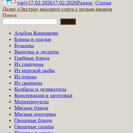
yuriy
17.02.2026
17.02.2026
Разное
,
Статьи
Навигация
Следующая
Далее
«Экстра» высшего сорта с целым языком
запись:
Поиск
по
Поиск
записям
Альбом Конникова
Блины и оладьи
Бульоны
Выпечка и десерты
Грибные блюда
Из говядины
Из морской рыбы
Из птицы
Из свинины
Колбасы и деликатесы
Консервация и заготовки
Морепродукты
Мясные блюда
Мясные консервы
Овощные блюда
Овощные салаты
Печенье и кексы