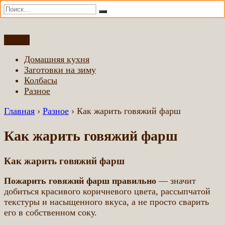
Искать:
Поиск
Перейти
Меню
Домашняя еда всем
Еда приготовленная по домашним рецептам
к
Домашняя кухня
содержимому
Заготовки на зиму
Колбасы
Разное
Главная
›
Разное
›
Как жарить говяжий фарш
Как жарить говяжий фарш
Как жарить говяжий фарш
Пожарить говяжий фарш правильно
— значит
добиться красивого коричневого цвета, рассыпчатой
текстуры и насыщенного вкуса, а не просто сварить
его в собственном соку.