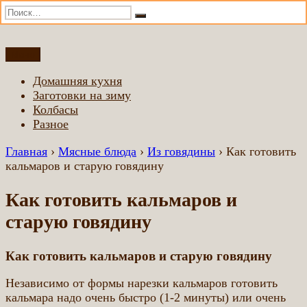
Искать:
Поиск
Перейти
Меню
Домашняя еда всем
Еда приготовленная по домашним рецептам
к
Домашняя кухня
содержимому
Заготовки на зиму
Колбасы
Разное
Главная
›
Мясные блюда
›
Из говядины
›
Как готовить
кальмаров и старую говядину
Как готовить кальмаров и
старую говядину
Как готовить кальмаров и старую говядину
Независимо от формы нарезки кальмаров готовить
кальмара надо очень быстро (1-2 минуты) или очень