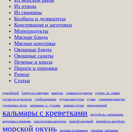
Из морской рыбы
Из птицы
Из свинины
Колбасы и деликатесы
Консервация и заготовки
Морепродукты
Мясные блюда
Мясные консервы
Овощные блюда
Овощные салаты
Печенье и кексы
Пироги и пирожки
Разное
Статьи
адыгейский
блюда из говядины
выпечка
говяжья поджарка
гратен_из_тыквы
гречка по-купечески
грибы вешенки
грузинская кухня
гуляш
домашняя выпечка
дрожжевое тесто
запекание_в_духовке
зеленая гречка
имеретинский
кальмары с креветками
картофель с вешенками
картошка и вешенки
классическая шарлотка
минтай жареный
минтай по-корейски
морской окунь
начинка из вешенок
овощная_запеканка