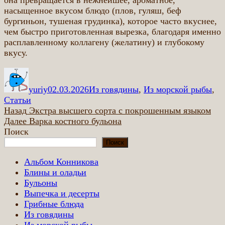
она превращается в нежнейшее, ароматное,
насыщенное вкусом блюдо (плов, гуляш, беф
бургиньон, тушеная грудинка), которое часто вкуснее,
чем быстро приготовленная вырезка, благодаря именно
расплавленному коллагену (желатину) и глубокому
вкусу.
Автор
Опубликовано
Рубрики
yuriy
02.03.2026
Из говядины
,
Из морской рыбы
,
Статьи
Навигация
Предыдущая
Назад
Экстра высшего сорта с покрошенным языком
запись:
Следующая
Далее
Варка костного бульона
по
запись:
Поиск
записям
Поиск
Альбом Конникова
Блины и оладьи
Бульоны
Выпечка и десерты
Грибные блюда
Из говядины