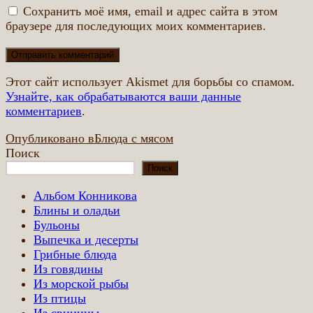
Сохранить моё имя, email и адрес сайта в этом
браузере для последующих моих комментариев.
Этот сайт использует Akismet для борьбы со спамом.
Узнайте, как обрабатываются ваши данные
комментариев
.
Навигация
Опубликовано в
Блюда с мясом
Поиск
по
Поиск
записям
Альбом Конникова
Блины и оладьи
Бульоны
Выпечка и десерты
Грибные блюда
Из говядины
Из морской рыбы
Из птицы
Из свинины