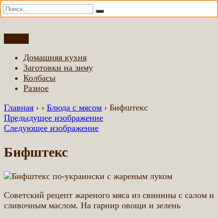
Искать:
Поиск
Перейти
Меню
Домашняя еда всем
Еда приготовленная по домашним рецептам
к
Домашняя кухня
содержимому
Заготовки на зиму
Колбасы
Разное
Главная
›
›
Блюда с мясом
›
Бифштекс
Предыдущее изображение
Следующее изображение
Бифштекс
Советский рецепт жареного мяса из свинины с салом и
сливочным маслом. На гарнир овощи и зелень