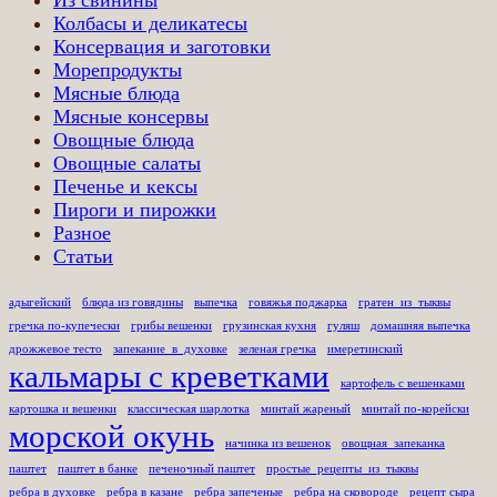
Колбасы и деликатесы
Консервация и заготовки
Морепродукты
Мясные блюда
Мясные консервы
Овощные блюда
Овощные салаты
Печенье и кексы
Пироги и пирожки
Разное
Статьи
адыгейский
блюда из говядины
выпечка
говяжья поджарка
гратен_из_тыквы
гречка по-купечески
грибы вешенки
грузинская кухня
гуляш
домашняя выпечка
дрожжевое тесто
запекание_в_духовке
зеленая гречка
имеретинский
кальмары с креветками
картофель с вешенками
картошка и вешенки
классическая шарлотка
минтай жареный
минтай по-корейски
морской окунь
начинка из вешенок
овощная_запеканка
паштет
паштет в банке
печеночный паштет
простые_рецепты_из_тыквы
ребра в духовке
ребра в казане
ребра запеченые
ребра на сковороде
рецепт сыра