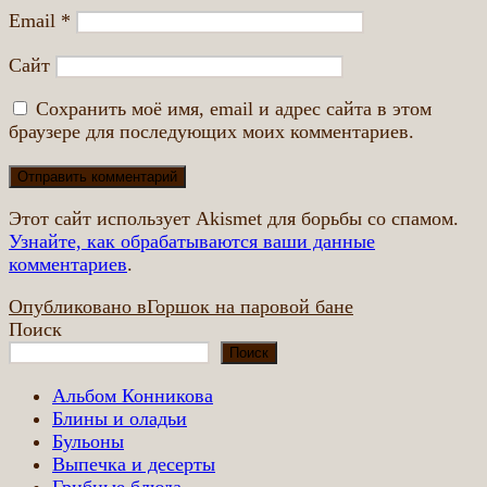
Email
*
Сайт
Сохранить моё имя, email и адрес сайта в этом
браузере для последующих моих комментариев.
Этот сайт использует Akismet для борьбы со спамом.
Узнайте, как обрабатываются ваши данные
комментариев
.
Навигация
Опубликовано в
Горшок на паровой бане
Поиск
по
Поиск
записям
Альбом Конникова
Блины и оладьи
Бульоны
Выпечка и десерты
Грибные блюда