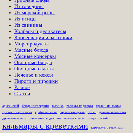
Из говядины
Из морской рыбы
Из птицы
Из свинины
Колбасы и деликатесы
Консервация и заготовки
Морепродукты
Мясные блюда
Мясные консервы
Овощные блюда
Овощные салаты
Печенье и кексы
Пироги и пирожки
Разное
Статьи
адыгейский
блюда из говядины
выпечка
говяжья поджарка
гратен_из_тыквы
гречка по-купечески
грибы вешенки
грузинская кухня
гуляш
домашняя выпечка
дрожжевое тесто
запекание_в_духовке
зеленая гречка
имеретинский
кальмары с креветками
картофель с вешенками