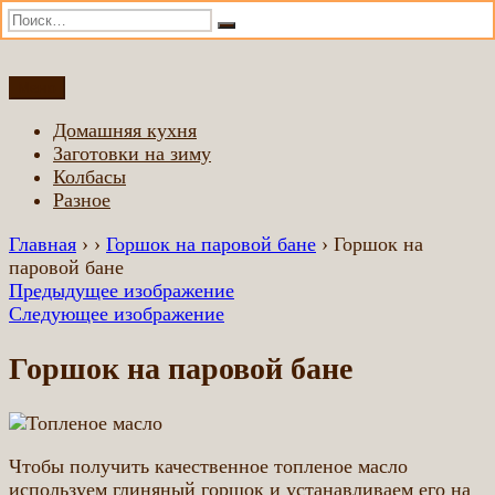
Искать:
Поиск
Перейти
Меню
Домашняя еда всем
Еда приготовленная по домашним рецептам
к
Домашняя кухня
содержимому
Заготовки на зиму
Колбасы
Разное
Главная
›
›
Горшок на паровой бане
›
Горшок на
паровой бане
Предыдущее изображение
Следующее изображение
Горшок на паровой бане
Чтобы получить качественное топленое масло
используем глиняный горшок и устанавливаем его на