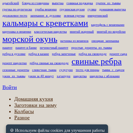
адыгейский
блюда из говядины
выпечка
говяжья поджарка
гратен_из_тыквы
гречка по-купечески
грибы вешенки
грузинская кухня
гуляш
домашняя выпечка
дрожжевое тесто
запекание_в_духовке
зеленая гречка
имеретинский
кальмары с креветками
картофель с вешенками
картошка и вешенки
классическая шарлотка
минтай жареный
минтай по-корейски
морской окунь
начинка из вешенок
овощная_запеканка
паштет
паштет в банке
печеночный паштет
простые_рецепты_из_тыквы
ребра в духовке
ребра в казане
ребра запеченые
ребра на сковороде
рецепт сыра
свиные ребра
рецепт шарлотки
рёбра свиные на сковороде
сезонные_рецепты
сливочная_тыква
сулугуни
тесто для пиццы
тыква_с_сыром
ужин_из_тыквы
ужин за 40 минут
хачапури
шарлотка
шарлотка с яблоками
Войти
Домашняя кухня
Заготовки на зиму
Колбасы
Разное
🍪 Используем файлы cookies для улучшения работы