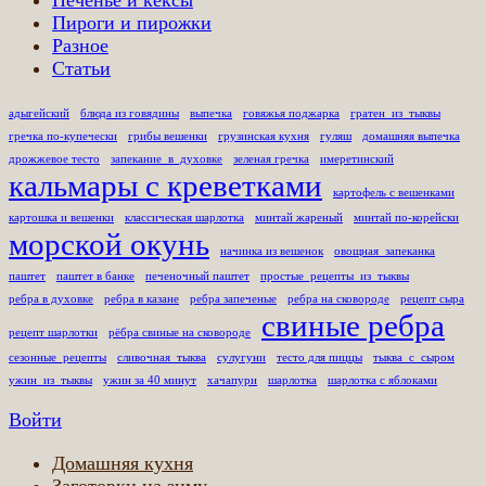
Пироги и пирожки
Разное
Статьи
адыгейский
блюда из говядины
выпечка
говяжья поджарка
гратен_из_тыквы
гречка по-купечески
грибы вешенки
грузинская кухня
гуляш
домашняя выпечка
дрожжевое тесто
запекание_в_духовке
зеленая гречка
имеретинский
кальмары с креветками
картофель с вешенками
картошка и вешенки
классическая шарлотка
минтай жареный
минтай по-корейски
морской окунь
начинка из вешенок
овощная_запеканка
паштет
паштет в банке
печеночный паштет
простые_рецепты_из_тыквы
ребра в духовке
ребра в казане
ребра запеченые
ребра на сковороде
рецепт сыра
свиные ребра
рецепт шарлотки
рёбра свиные на сковороде
сезонные_рецепты
сливочная_тыква
сулугуни
тесто для пиццы
тыква_с_сыром
ужин_из_тыквы
ужин за 40 минут
хачапури
шарлотка
шарлотка с яблоками
Войти
Домашняя кухня
Заготовки на зиму