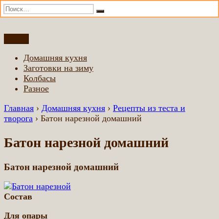
Искать:
Поиск
Перейти
Меню
Домашняя еда всем
Еда приготовленная по домашним рецептам
к
Домашняя кухня
содержимому
Заготовки на зиму
Колбасы
Разное
Главная
›
Домашняя кухня
›
Рецепты из теста и
творога
›
Батон нарезной домашний
Батон нарезной домашний
Батон нарезной домашний
Состав
Для опары