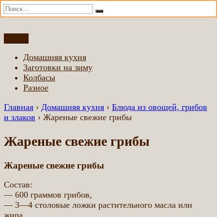
Искать:
Поиск
Перейти
Меню
Домашняя еда всем
Еда приготовленная по домашним рецептам
к
Домашняя кухня
содержимому
Заготовки на зиму
Колбасы
Разное
Главная
›
Домашняя кухня
›
Блюда из овощей, грибов
и злаков
›
Жареные свежие грибы
Жареные свежие грибы
Жареные свежие грибы
Состав:
— 600 граммов грибов,
— 3—4 столовые ложки растительного масла или
жира,