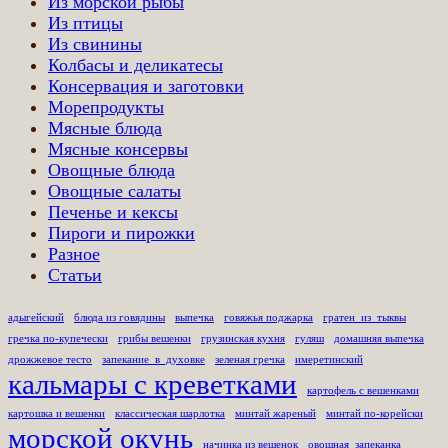
Из морской рыбы
Из птицы
Из свинины
Колбасы и деликатесы
Консервация и заготовки
Морепродукты
Мясные блюда
Мясные консервы
Овощные блюда
Овощные салаты
Печенье и кексы
Пироги и пирожки
Разное
Статьи
адыгейский
блюда из говядины
выпечка
говяжья поджарка
гратен_из_тыквы
гречка по-купечески
грибы вешенки
грузинская кухня
гуляш
домашняя выпечка
дрожжевое тесто
запекание_в_духовке
зеленая гречка
имеретинский
кальмары с креветками
картофель с вешенками
картошка и вешенки
классическая шарлотка
минтай жареный
минтай по-корейски
морской окунь
начинка из вешенок
овощная_запеканка