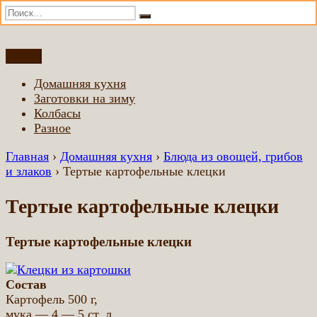
Искать:
Поиск
Перейти
Меню
Домашняя еда всем
Еда приготовленная по домашним рецептам
к
Домашняя кухня
содержимому
Заготовки на зиму
Колбасы
Разное
Главная
›
Домашняя кухня
›
Блюда из овощей, грибов
и злаков
›
Тертые картофельные клецки
Тертые картофельные клецки
Тертые картофельные клецки
Состав
Картофель 500 г,
мука — 4 — 5 ст. л.,