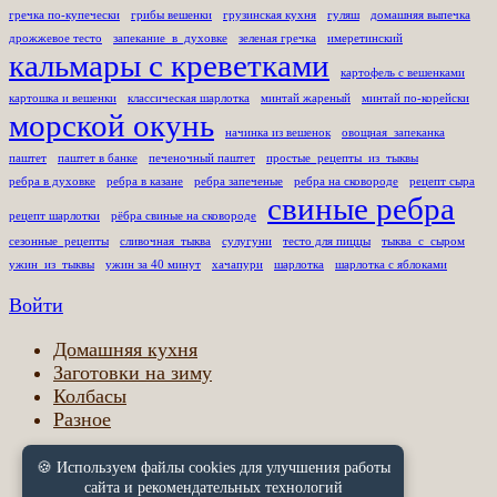
гречка по-купечески
грибы вешенки
грузинская кухня
гуляш
домашняя выпечка
дрожжевое тесто
запекание_в_духовке
зеленая гречка
имеретинский
кальмары с креветками
картофель с вешенками
картошка и вешенки
классическая шарлотка
минтай жареный
минтай по-корейски
морской окунь
начинка из вешенок
овощная_запеканка
паштет
паштет в банке
печеночный паштет
простые_рецепты_из_тыквы
ребра в духовке
ребра в казане
ребра запеченые
ребра на сковороде
рецепт сыра
свиные ребра
рецепт шарлотки
рёбра свиные на сковороде
сезонные_рецепты
сливочная_тыква
сулугуни
тесто для пиццы
тыква_с_сыром
ужин_из_тыквы
ужин за 40 минут
хачапури
шарлотка
шарлотка с яблоками
Войти
Домашняя кухня
Заготовки на зиму
Колбасы
Разное
🍪 Используем файлы cookies для улучшения работы
Правовая информация
сайта и рекомендательных технологий