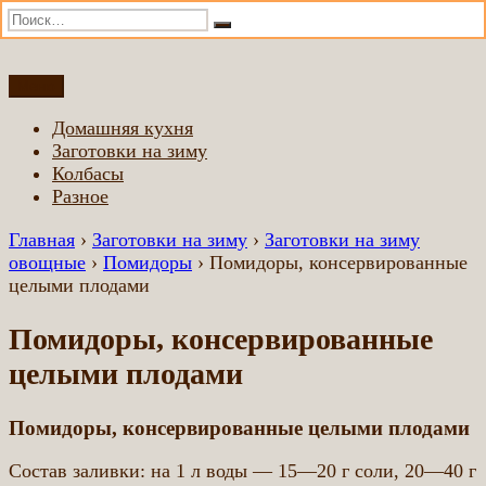
Искать:
Поиск
Перейти
Меню
Домашняя еда всем
Еда приготовленная по домашним рецептам
к
Домашняя кухня
содержимому
Заготовки на зиму
Колбасы
Разное
Главная
›
Заготовки на зиму
›
Заготовки на зиму
овощные
›
Помидоры
›
Помидоры, консервированные
целыми плодами
Помидоры, консервированные
целыми плодами
Помидоры, консервированные целыми плодами
Состав заливки: на 1 л воды — 15—20 г соли, 20—40 г