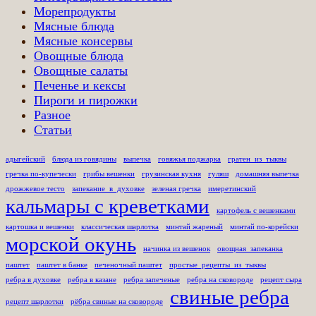
Морепродукты
Мясные блюда
Мясные консервы
Овощные блюда
Овощные салаты
Печенье и кексы
Пироги и пирожки
Разное
Статьи
адыгейский
блюда из говядины
выпечка
говяжья поджарка
гратен_из_тыквы
гречка по-купечески
грибы вешенки
грузинская кухня
гуляш
домашняя выпечка
дрожжевое тесто
запекание_в_духовке
зеленая гречка
имеретинский
кальмары с креветками
картофель с вешенками
картошка и вешенки
классическая шарлотка
минтай жареный
минтай по-корейски
морской окунь
начинка из вешенок
овощная_запеканка
паштет
паштет в банке
печеночный паштет
простые_рецепты_из_тыквы
ребра в духовке
ребра в казане
ребра запеченые
ребра на сковороде
рецепт сыра
свиные ребра
рецепт шарлотки
рёбра свиные на сковороде