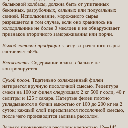
балыковой колбасы, должна быть от упитанных
беконных, разрубочных, сальных или полусальных
свиней. Использование, мороженого сырья
разрешается в том случае, если оно хранилось на
холодильнике не более 3 месяцев и не обнаруживает
признаков вторичного замораживания или порчи.
Выход готовой продукции
к весу затраченного сырья
составляет 68%.
Влажность
. Содержание влаги в балыке не
контролируется.
Сухой посол
. Тщательно охлажденный филеи
натирается вручную посолочной смесью. Рецептура
смеси на 100 кг филея следующая: 2 кг 500 г соли, 40 г
селитры и 125 г сахара. Натертые филеи плотно
укладываются в бочки емкостью от 100 до 200 кг на 2
суток; каждый слой пересыпается посолочной смесью,
после чего производится заливка рассолом.
Заливка
производится рассолом крепостью 12—14°