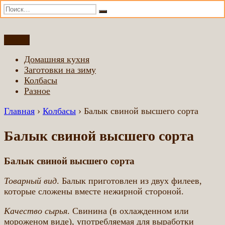
Искать:
Поиск
Перейти
Меню
Домашняя еда всем
Еда приготовленная по домашним рецептам
к
Домашняя кухня
содержимому
Заготовки на зиму
Колбасы
Разное
Главная
›
Колбасы
›
Балык свиной высшего сорта
Балык свиной высшего сорта
Балык свиной высшего сорта
Товарный вид
. Балык приготовлен из двух филеев,
которые сложены вместе нежирной стороной.
Качество сырья
. Свинина (в охлажденном или
мороженом виде), употребляемая для выработки