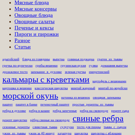
Мясные блюда
Мясные консервы
Овощные блюда
Овощные салаты
Печенье и кексы
Пироги и пирожки
Разное
Статьи
адыгейский
блюда из говядины
выпечка
говяжья поджарка
гратен_из_тыквы
гречка по-купечески
грибы вешенки
грузинская кухня
гуляш
домашняя выпечка
дрожжевое тесто
запекание_в_духовке
зеленая гречка
имеретинский
кальмары с креветками
картофель с вешенками
картошка и вешенки
классическая шарлотка
минтай жареный
минтай по-корейски
морской окунь
начинка из вешенок
овощная_запеканка
паштет
паштет в банке
печеночный паштет
простые_рецепты_из_тыквы
ребра в духовке
ребра в казане
ребра запеченые
ребра на сковороде
рецепт сыра
свиные ребра
рецепт шарлотки
рёбра свиные на сковороде
сезонные_рецепты
сливочная_тыква
сулугуни
тесто для пиццы
тыква_с_сыром
ужин_из_тыквы
ужин за 40 минут
хачапури
шарлотка
шарлотка с яблоками