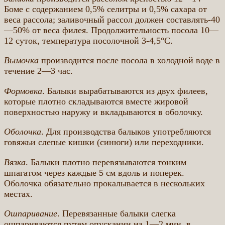
Боме с содержанием 0,5% селитры и 0,5% сахара от
веса рассола; заливочный рассол должен составлять-40
—50% от веса филея. Продолжительность посола 10—
12 суток, температура посолочной 3-4,5°С.
Вымочка
производится после посола в холодной воде в
течение 2—3 час.
Формовка
. Балыки вырабатываются из двух филеев,
которые плотно складываются вместе жировой
поверхностью наружу и вкладываются в оболочку.
Оболочка
. Для производства балыков употребляются
говяжьи слепые кишки (синюги) или переходники.
Вязка
. Балыки плотно перевязываются тонким
шпагатом через каждые 5 см вдоль и поперек.
Оболочка обязательно прокалывается в нескольких
местах.
Ошпаривание
. Перевязанные балыки слегка
ошпариваются путем опускании на 1—2 мин. в