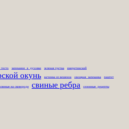
 тесто
запекание_в_духовке
зеленая гречка
имеретинский
рской окунь
начинка из вешенок
овощная_запеканка
паштет
свиные ребра
 свиные на сковороде
сезонные_рецепты