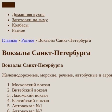
Перейти
Меню
Домашняя еда всем
Еда приготовленная по домашним рецептам
к
Домашняя кухня
содержимому
Заготовки на зиму
Колбасы
Разное
Главная
›
Разное
›
Вокзалы Санкт-Петербурга
Вокзалы Санкт-Петербурга
Вокзалы Санкт-Петербурга
Железнодорожные, морские, речные, автобусные и аэро
Московский вокзал
Витебский вокзал
Ладожский вокзал
Балтийский вокзал
Автовокзал №1
Автовокзал №2