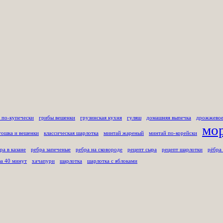
 по-купечески
грибы вешенки
грузинская кухня
гуляш
домашняя выпечка
дрожжевое
мо
тошка и вешенки
классическая шарлотка
минтай жареный
минтай по-корейски
ра в казане
ребра запеченые
ребра на сковороде
рецепт сыра
рецепт шарлотки
рёбра
за 40 минут
хачапури
шарлотка
шарлотка с яблоками