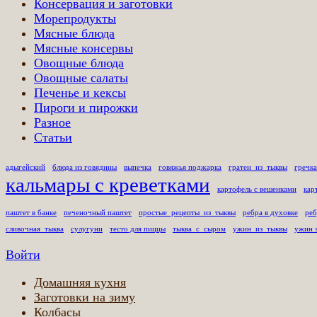
Консервация и заготовки
Морепродукты
Мясные блюда
Мясные консервы
Овощные блюда
Овощные салаты
Печенье и кексы
Пироги и пирожки
Разное
Статьи
адыгейский
блюда из говядины
выпечка
говяжья поджарка
гратен_из_тыквы
гречка
кальмары с креветками
картофель с вешенками
кар
паштет в банке
печеночный паштет
простые_рецепты_из_тыквы
ребра в духовке
реб
сливочная_тыква
сулугуни
тесто для пиццы
тыква_с_сыром
ужин_из_тыквы
ужин 
Войти
Домашняя кухня
Заготовки на зиму
Колбасы