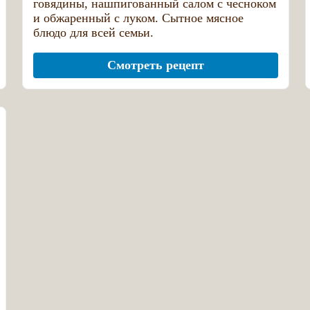
говядины, нашпигованный салом с чесноком
и обжаренный с луком. Сытное мясное
блюдо для всей семьи.
Смотреть рецепт