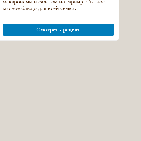
макаронами и салатом на гарнир. Сытное
мясное блюдо для всей семьи.
Смотреть рецепт