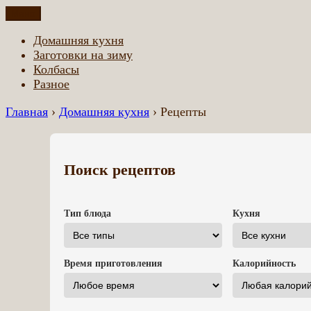
Перейти
Меню
Домашняя еда всем
Еда приготовленная по домашним рецептам
к
Домашняя кухня
содержимому
Заготовки на зиму
Колбасы
Разное
Главная
›
Домашняя кухня
›
Рецепты
Поиск рецептов
Тип блюда
Кухня
Время приготовления
Калорийность