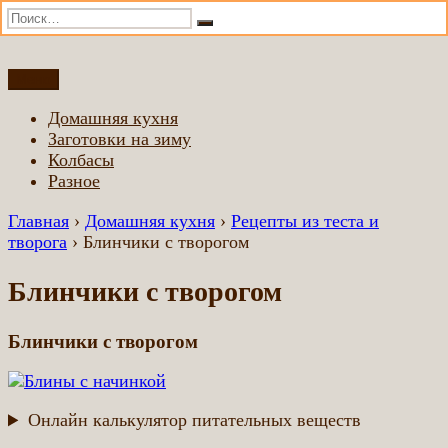
Искать:
Поиск
Перейти
Меню
Домашняя еда всем
Еда приготовленная по домашним рецептам
к
Домашняя кухня
содержимому
Заготовки на зиму
Колбасы
Разное
Главная
›
Домашняя кухня
›
Рецепты из теста и
творога
›
Блинчики с творогом
Блинчики с творогом
Блинчики с творогом
Онлайн калькулятор питательных веществ