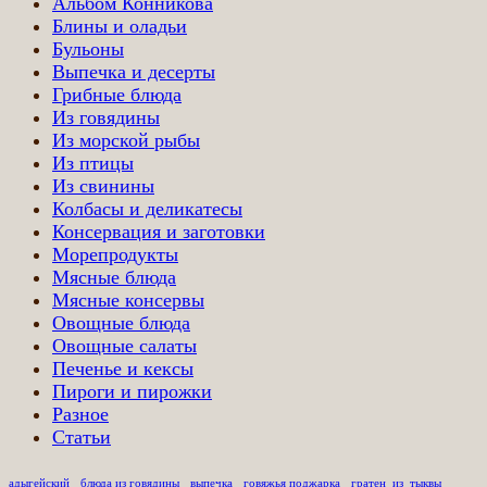
Альбом Конникова
Блины и оладьи
Бульоны
Выпечка и десерты
Грибные блюда
Из говядины
Из морской рыбы
Из птицы
Из свинины
Колбасы и деликатесы
Консервация и заготовки
Морепродукты
Мясные блюда
Мясные консервы
Овощные блюда
Овощные салаты
Печенье и кексы
Пироги и пирожки
Разное
Статьи
адыгейский
блюда из говядины
выпечка
говяжья поджарка
гратен_из_тыквы