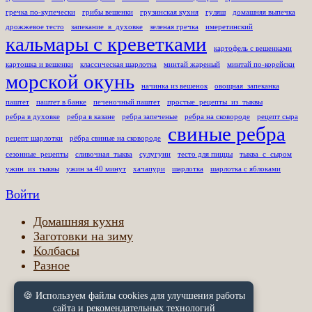
гречка по-купечески
грибы вешенки
грузинская кухня
гуляш
домашняя выпечка
дрожжевое тесто
запекание_в_духовке
зеленая гречка
имеретинский
кальмары с креветками
картофель с вешенками
картошка и вешенки
классическая шарлотка
минтай жареный
минтай по-корейски
морской окунь
начинка из вешенок
овощная_запеканка
паштет
паштет в банке
печеночный паштет
простые_рецепты_из_тыквы
ребра в духовке
ребра в казане
ребра запеченые
ребра на сковороде
рецепт сыра
свиные ребра
рецепт шарлотки
рёбра свиные на сковороде
сезонные_рецепты
сливочная_тыква
сулугуни
тесто для пиццы
тыква_с_сыром
ужин_из_тыквы
ужин за 40 минут
хачапури
шарлотка
шарлотка с яблоками
Войти
Домашняя кухня
Заготовки на зиму
Колбасы
Разное
🍪 Используем файлы cookies для улучшения работы
Правовая информация
сайта и рекомендательных технологий