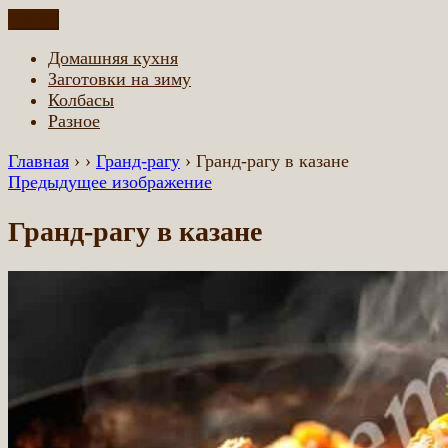
Перейти
Меню
Домашняя еда всем
Еда приготовленная по домашним рецептам
к
Домашняя кухня
содержимому
Заготовки на зиму
Колбасы
Разное
Главная
›
›
Гранд-рагу
›
Гранд-рагу в казане
Предыдущее изображение
Гранд-рагу в казане