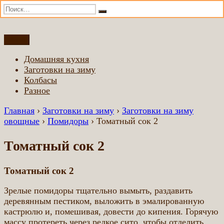
Искать:
Поиск
Перейти
Меню
Домашняя еда всем
Еда приготовленная по домашним рецептам
к
Домашняя кухня
содержимому
Заготовки на зиму
Колбасы
Разное
Главная
›
Заготовки на зиму
›
Заготовки на зиму
овощные
›
Помидоры
›
Томатный сок 2
Томатный сок 2
Томатный сок 2
Зрелые помидоры тщательно вымыть, раздавить
деревянным пестиком, выложить в эмалированную
кастрюлю и, помешивая, довести до кипения. Горячую
массу протереть через редкое сито, чтобы отделить