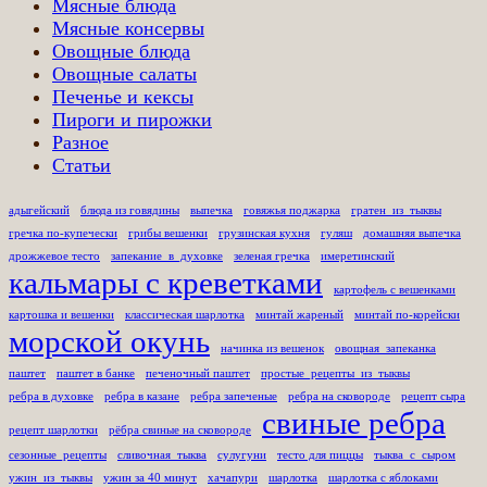
Мясные блюда
Мясные консервы
Овощные блюда
Овощные салаты
Печенье и кексы
Пироги и пирожки
Разное
Статьи
адыгейский
блюда из говядины
выпечка
говяжья поджарка
гратен_из_тыквы
гречка по-купечески
грибы вешенки
грузинская кухня
гуляш
домашняя выпечка
дрожжевое тесто
запекание_в_духовке
зеленая гречка
имеретинский
кальмары с креветками
картофель с вешенками
картошка и вешенки
классическая шарлотка
минтай жареный
минтай по-корейски
морской окунь
начинка из вешенок
овощная_запеканка
паштет
паштет в банке
печеночный паштет
простые_рецепты_из_тыквы
ребра в духовке
ребра в казане
ребра запеченые
ребра на сковороде
рецепт сыра
свиные ребра
рецепт шарлотки
рёбра свиные на сковороде
сезонные_рецепты
сливочная_тыква
сулугуни
тесто для пиццы
тыква_с_сыром
ужин_из_тыквы
ужин за 40 минут
хачапури
шарлотка
шарлотка с яблоками