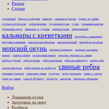
Разное
Статьи
адыгейский
блюда из говядины
выпечка
говяжья поджарка
гратен_из_тыквы
гречка по-купечески
грибы вешенки
грузинская кухня
гуляш
домашняя выпечка
дрожжевое тесто
запекание_в_духовке
зеленая гречка
имеретинский
кальмары с креветками
картофель с вешенками
картошка и вешенки
классическая шарлотка
минтай жареный
минтай по-корейски
морской окунь
начинка из вешенок
овощная_запеканка
паштет
паштет в банке
печеночный паштет
простые_рецепты_из_тыквы
ребра в духовке
ребра в казане
ребра запеченые
ребра на сковороде
рецепт сыра
свиные ребра
рецепт шарлотки
рёбра свиные на сковороде
сезонные_рецепты
сливочная_тыква
сулугуни
тесто для пиццы
тыква_с_сыром
ужин_из_тыквы
ужин за 40 минут
хачапури
шарлотка
шарлотка с яблоками
Войти
Домашняя кухня
Заготовки на зиму
Колбасы