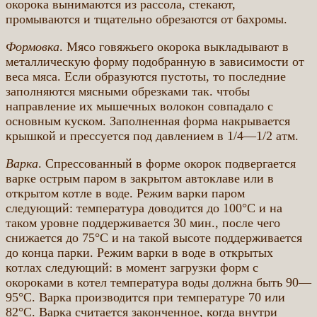
окорока вынимаются из рассола, стекают,
промываются и тщательно обрезаются от бахромы.
Формовка
. Мясо говяжьего окорока выкладывают в
металлическую форму подобранную в зависимости от
веса мяса. Если образуются пустоты, то последние
заполняются мясными обрезками так. чтобы
направление их мышечных волокон совпадало с
основным куском. Заполненная форма накрывается
крышкой и прессуется под давлением в 1/4—1/2 атм.
Варка
. Спрессованный в форме окорок подвергается
варке острым паром в закрытом автоклаве или в
открытом котле в воде. Режим варки паром
следующий: температура доводится до 100°С и на
таком уровне поддерживается 30 мин., после чего
снижается до 75°С и на такой высоте поддерживается
до конца парки. Режим варки в воде в открытых
котлах следующий: в момент загрузки форм с
окороками в котел температура воды должна быть 90—
95°С. Варка производится при температуре 70 или
82°С. Варка считается законченное, когда внутри