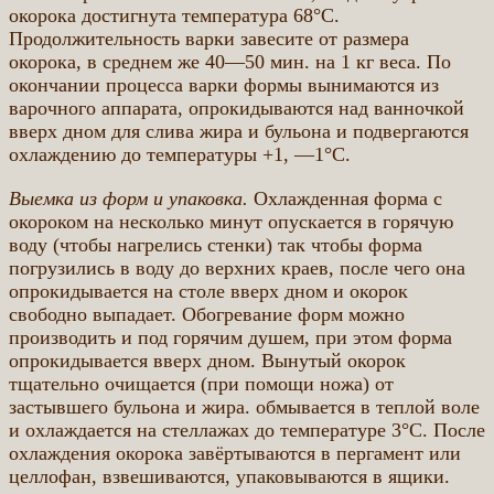
окорока достигнута температура 68°С.
Продолжительность варки завесите от размера
окорока, в среднем же 40—50 мин. на 1 кг веса. По
окончании процесса варки формы вынимаются из
варочного аппарата, опрокидываются над ванночкой
вверх дном для слива жира и бульона и подвергаются
охлаждению до температуры +1, —1°С.
Выемка из форм и упаковка.
Охлажденная форма с
окороком на несколько минут опускается в горячую
воду (чтобы нагрелись стенки) так чтобы форма
погрузились в воду до верхних краев, после чего она
опрокидывается на столе вверх дном и окорок
свободно выпадает. Обогревание форм можно
производить и под горячим душем, при этом форма
опрокидывается вверх дном. Вынутый окорок
тщательно очищается (при помощи ножа) от
застывшего бульона и жира. обмывается в теплой воле
и охлаждается на стеллажах до температуре 3°С. После
охлаждения окорока завёртываются в пергамент или
целлофан, взвешиваются, упаковываются в ящики.