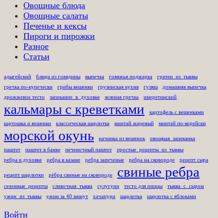
Овощные блюда
Овощные салаты
Печенье и кексы
Пироги и пирожки
Разное
Статьи
адыгейский
блюда из говядины
выпечка
говяжья поджарка
гратен_из_тыквы
гречка по-купечески
грибы вешенки
грузинская кухня
гуляш
домашняя выпечка
дрожжевое тесто
запекание_в_духовке
зеленая гречка
имеретинский
кальмары с креветками
картофель с вешенками
картошка и вешенки
классическая шарлотка
минтай жареный
минтай по-корейски
морской окунь
начинка из вешенок
овощная_запеканка
паштет
паштет в банке
печеночный паштет
простые_рецепты_из_тыквы
ребра в духовке
ребра в казане
ребра запеченые
ребра на сковороде
рецепт сыра
свиные ребра
рецепт шарлотки
рёбра свиные на сковороде
сезонные_рецепты
сливочная_тыква
сулугуни
тесто для пиццы
тыква_с_сыром
ужин_из_тыквы
ужин за 40 минут
хачапури
шарлотка
шарлотка с яблоками
Войти