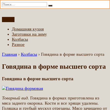
Искать:
Поиск
Перейти
Меню
Домашняя еда всем
Еда приготовленная по домашним рецептам
к
Домашняя кухня
содержимому
Заготовки на зиму
Колбасы
Разное
Главная
›
Колбасы
›
Говядина в форме высшего сорта
Говядина в форме высшего сорта
Говядина в форме высшего сорта
Товарный вид.
Говядина в формах приготовлена из
мяса заднего окорока. Кости и все хрящи удалены.
Голяшка и грубый мускул отрезаны. Мясо зачищено от