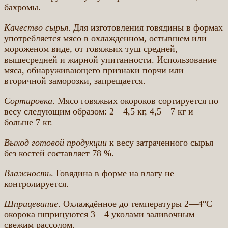
бахромы.
Качество сырья
. Для изготовления говядины в формах
употребляется мясо в охлажденном, остывшем или
мороженом виде, от говяжьих туш средней,
вышесредней и жирной упитанности. Использование
мяса, обнаруживающего признаки порчи или
вторичной заморозки, запрещается.
Сортировка
. Мясо говяжьих окороков сортируется по
весу следующим образом: 2—4,5 кг, 4,5—7 кг и
больше 7 кг.
Выход готовой продукции
к весу затраченного сырья
без костей составляет 78 %.
Влажность
. Говядина в форме на влагу не
контролируется.
Шприцевание
. Охлаждённое до температуры 2—4°С
окорока шприцуются 3—4 уколами заливочным
свежим рассолом.