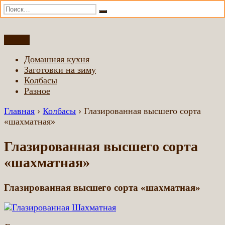
Искать:
Поиск
Перейти
Меню
Домашняя еда всем
Еда приготовленная по домашним рецептам
к
Домашняя кухня
содержимому
Заготовки на зиму
Колбасы
Разное
Главная
›
Колбасы
›
Глазированная высшего сорта
«шахматная»
Глазированная высшего сорта
«шахматная»
Глазированная высшего сорта «шахматная»