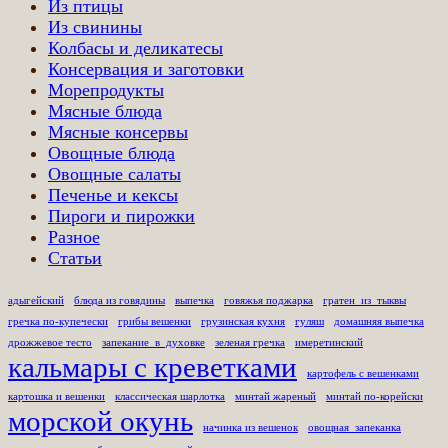
Из птицы
Из свинины
Колбасы и деликатесы
Консервация и заготовки
Морепродукты
Мясные блюда
Мясные консервы
Овощные блюда
Овощные салаты
Печенье и кексы
Пироги и пирожки
Разное
Статьи
адыгейский
блюда из говядины
выпечка
говяжья поджарка
гратен_из_тыквы
гречка по-купечески
грибы вешенки
грузинская кухня
гуляш
домашняя выпечка
дрожжевое тесто
запекание_в_духовке
зеленая гречка
имеретинский
кальмары с креветками
картофель с вешенками
картошка и вешенки
классическая шарлотка
минтай жареный
минтай по-корейски
морской окунь
начинка из вешенок
овощная_запеканка