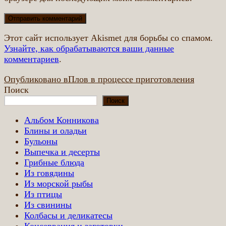
Этот сайт использует Akismet для борьбы со спамом.
Узнайте, как обрабатываются ваши данные
комментариев
.
Навигация
Опубликовано в
Плов в процессе приготовления
Поиск
по
Поиск
записям
Альбом Конникова
Блины и оладьи
Бульоны
Выпечка и десерты
Грибные блюда
Из говядины
Из морской рыбы
Из птицы
Из свинины
Колбасы и деликатесы