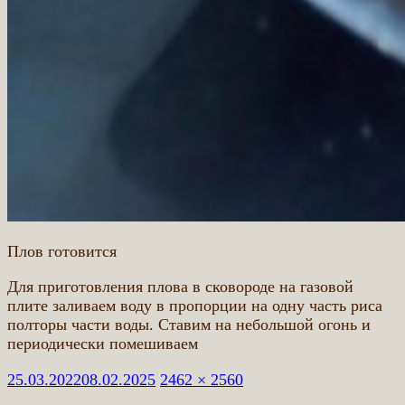
Плов готовится
Для приготовления плова в сковороде на газовой
плите заливаем воду в пропорции на одну часть риса
полторы части воды. Ставим на небольшой огонь и
периодически помешиваем
Опубликовано
Полный
25.03.2022
08.02.2025
2462 × 2560
размер