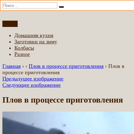
Искать:
Поиск
Перейти
Меню
Домашняя еда всем
Еда приготовленная по домашним рецептам
к
Домашняя кухня
содержимому
Заготовки на зиму
Колбасы
Разное
Главная
›
›
Плов в процессе приготовления
›
Плов в
процессе приготовления
Предыдущее изображение
Следующее изображение
Плов в процессе приготовления