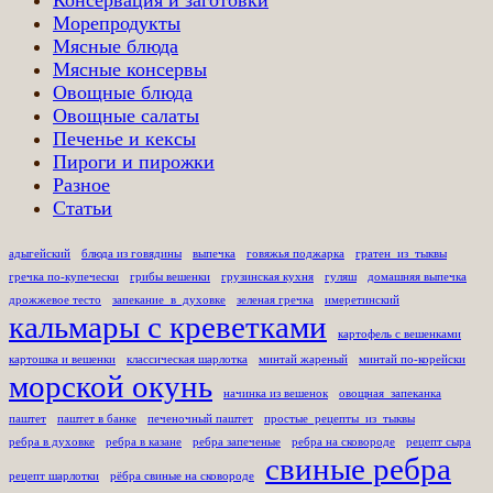
Консервация и заготовки
Морепродукты
Мясные блюда
Мясные консервы
Овощные блюда
Овощные салаты
Печенье и кексы
Пироги и пирожки
Разное
Статьи
адыгейский
блюда из говядины
выпечка
говяжья поджарка
гратен_из_тыквы
гречка по-купечески
грибы вешенки
грузинская кухня
гуляш
домашняя выпечка
дрожжевое тесто
запекание_в_духовке
зеленая гречка
имеретинский
кальмары с креветками
картофель с вешенками
картошка и вешенки
классическая шарлотка
минтай жареный
минтай по-корейски
морской окунь
начинка из вешенок
овощная_запеканка
паштет
паштет в банке
печеночный паштет
простые_рецепты_из_тыквы
ребра в духовке
ребра в казане
ребра запеченые
ребра на сковороде
рецепт сыра
свиные ребра
рецепт шарлотки
рёбра свиные на сковороде