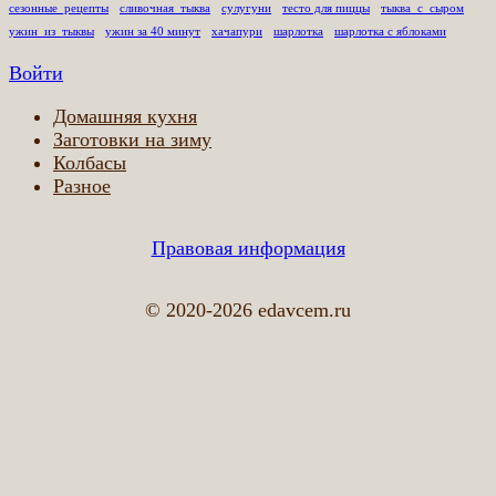
сезонные_рецепты
сливочная_тыква
сулугуни
тесто для пиццы
тыква_с_сыром
ужин_из_тыквы
ужин за 40 минут
хачапури
шарлотка
шарлотка с яблоками
Войти
Домашняя кухня
Заготовки на зиму
Колбасы
Разное
Правовая информация
© 2020-2026 edavcem.ru